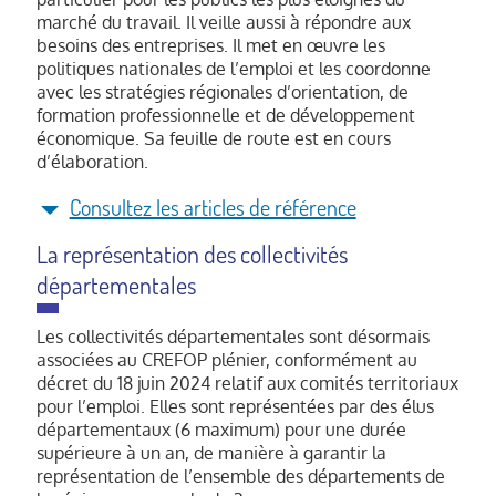
suivi, concertation, évaluation,
marché du travail. Il veille aussi à répondre aux
proposition.
besoins des entreprises. Il met en œuvre les
Programmations : formation initiale,
politiques nationales de l’emploi et les coordonne
formation continue, formation sanitaire
avec les stratégies régionales d’orientation, de
et sociale, animation.
formation professionnelle et de développement
Pacte régional d’investissement dans les
économique. Sa feuille de route est en cours
compétences.
d’élaboration.
Campus des métiers et des qualifications.
Consultez les articles de référence
Ecosystème orientation : service public
Article R. 5311-20
du code du travail : «
régional de l’orientation.
La représentation des collectivités
Le bureau du CREFOP prépare les
Programme d’activité du Centre
départementales
réunions du CRE. Il en oriente et en suit
d'animation, de ressources et
les travaux »
d'information sur la formation (CARIF) et
Les collectivités départementales sont désormais
de l’Observatoire régional de l'emploi et
associées au CREFOP plénier, conformément au
de la formation (OREF).
décret du 18 juin 2024 relatif aux comités territoriaux
Observation, analyses prospectives :
pour l’emploi. Elles sont représentées par des élus
territoires, publics spécifiques, secteurs,
départementaux (6 maximum) pour une durée
thématiques.
supérieure à un an, de manière à garantir la
représentation de l’ensemble des départements de
Suivi de la situation du marché du travail.