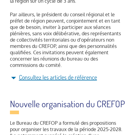
la région sur un cycle de 3 ans.
Suivi des dispositifs à destination des
entreprises ou de publics spécifiques
Par ailleurs, le président du conseil régional et le
(Insertion par l'activité économique (IAE),
préfet de région peuvent, conjointement et en tant
handicap, etc.).
que de besoin, inviter à participer aux séances
Suivi des expérimentations (ex :
plénières, sans voix délibérative, des représentants
programme ARSA rénové).
de collectivités territoriales ou d’opérateurs non
Orientations stratégiques, animation,
membres du CREFOP, ainsi que des personnalités
qualifiées. Ces invitations peuvent également
fonctionnement du service public de
concerner les réunions du bureau ou des
l’emploi.
commissions du comité.
Consultez les articles de référence
Article R.6123-3-3
du code du travail : le
CREFOP plénier comprend « des
représentants des départements de la
Nouvelle organisation du CREFOP
région, sur proposition des présidents des
conseils départementaux concernés ».
Article R.6123-3-6
du code du travail : «
Le Bureau du CREFOP a formulé des propositions
pour organiser les travaux de la période 2025-2028.
lorsqu’une région comporte plus de six