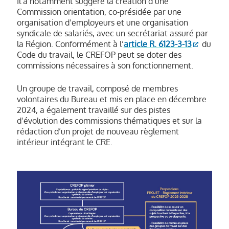
Il a notamment suggéré la création d’une
départements, les représentants (des
Commission orientation, co-présidée par une
départements) sont nommés pour une
organisation d’employeurs et une organisation
durée, qui ne peut être inférieure à un an,
syndicale de salariés, avec un secrétariat assuré par
permettant d’assurer la représentation
la Région. Conformément à l’
article R. 6123-3-13
du
de l’ensemble des départements (de la
Code du travail, le CREFOP peut se doter des
région) sur la période de trois ans ».
commissions nécessaires à son fonctionnement.
Article R.6123-3-11
du code du travail : «
Un groupe de travail, composé de membres
en tant que de besoin, le président du
volontaires du Bureau et mis en place en décembre
conseil régional et le préfet de région
2024, a également travaillé sur des pistes
peuvent inviter conjointement des
d’évolution des commissions thématiques et sur la
représentants de collectivités territoriales
rédaction d’un projet de nouveau règlement
ou d'opérateurs ne faisant pas partie du
intérieur intégrant le CRE.
CREFOP ».