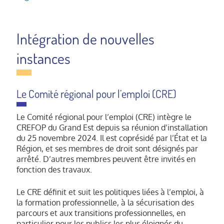
Stratégies et schémas régionaux mis en
oeuvre en matière d’orientation-
formation professionnelle et emploi
Intégration de nouvelles
déployés par la Région et l’État.
instances
Besoins en compétences et
problématiques de recrutement en
fonction de l’évolution de l’activité
Le Comité régional pour l’emploi (CRE)
économique.
Reconversions professionnelles (séniors,
publics touchés par les mutations
Le Comité régional pour l’emploi (CRE) intègre le
CREFOP du Grand Est depuis sa réunion d’installation
économiques), enjeux environnementaux
du 25 novembre 2024. Il est coprésidé par l’État et la
et évolution des métiers (métiers en
Région, et ses membres de droit sont désignés par
tension, transitions écologiques,
arrêté. D’autres membres peuvent être invités en
énergétiques, industrielles, numériques),
fonction des travaux.
etc.
Contrat de plan régional de
Le CRE définit et suit les politiques liées à l’emploi, à
développement des formations et de
la formation professionnelle, à la sécurisation des
l’orientation professionnelles (CPRDFOP) :
parcours et aux transitions professionnelles, en
particulier pour les publics les plus éloignés du