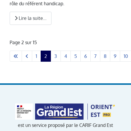
rôle du référent handicap.
Lire la suite...
Page 2 sur 15
1
2
3
4
5
6
7
8
9
10
est un service proposé par le CARIF Grand Est