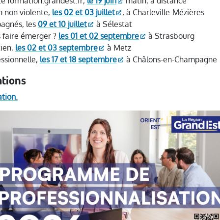
te formation.grandest.fr
,
le 19 juin
matin, à distance
n non violente
,
les 02 et 03 juillet
, à Charleville-Mézières
mpagnés
, les
09 et 10 juillet
à Sélestat
 faire émerger ?
les 01 et 02 septembre
à Strasbourg
tien
,
les 02 et 03 septembre
à Metz
essionnelle,
les 17 et 18 septembre
à Châlons-en-Champagne
ations
tion.